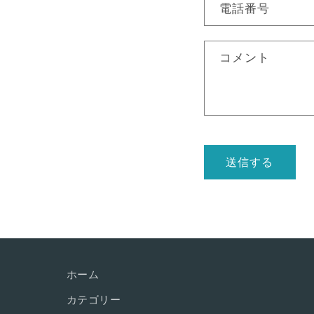
い
電話番号
合
わ
コメント
せ
フ
ォ
ー
送信する
ム
ホーム
カテゴリー