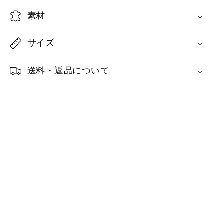
ケ
ケ
素材
ッ
ッ
ト
ト
サイズ
50
50
の
の
数
数
送料・返品について
量
量
を
を
減
増
ら
や
す
す