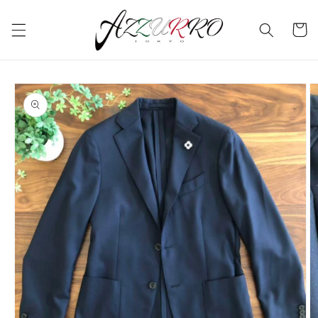
コンテ
カ
ンツに
ー
進む
ト
商品情
報にス
キップ