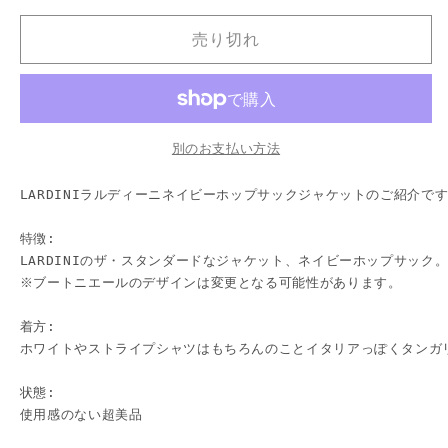
ル
ル
売り切れ
デ
デ
ィ
ィ
ー
ー
ニ
ニ
別のお支払い方法
ホ
ホ
ッ
ッ
LARDINIラルディーニネイビーホップサックジャケットのご紹介です
プ
プ
サ
サ
特徴:

ッ
ッ
LARDINIのザ・スタンダードなジャケット、ネイビーホップサッ
ク
ク
※ブートニエールのデザインは変更となる可能性があります。

ネ
ネ
着方:

イ
イ
ホワイトやストライプシャツはもちろんのことイタリアっぽくタンガ
ビ
ビ
ー
ー
状態:

ジ
ジ
使用感のない超美品
ャ
ャ