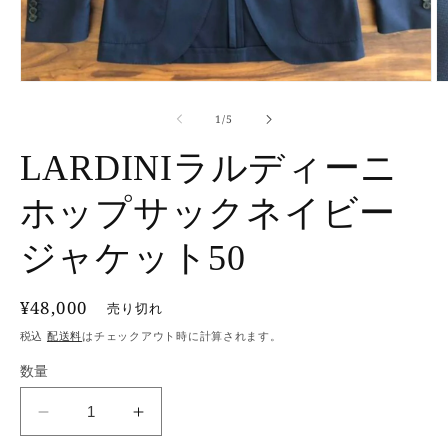
モ
ー
の
1
/
5
ダ
ル
LARDINIラルディーニ
で
メ
デ
ホップサックネイビー
ィ
ア
ジャケット50
(1)
(2
を
開
く
通
¥48,000
売り切れ
常
税込
配送料
はチェックアウト時に計算されます。
価
数量
格
LARDINI
LARDINI
ラ
ラ